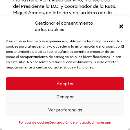
del Presidente la D.O. y coordinador de la Ruta,
Miguel Arenas, un lote de vino, un libro con la
historia de la D.O. y un vale para disfrutar de
Gestionar el consentimiento
una nueva experiencia enoturística en la Ruta.
de las cookies
Para ofrecer las mejores experiencias, utilizamos tecnologías como las
cookies para almacenar y/o acceder a la información del dispositivo. El
consentimiento de estas tecnologías nos permitirá procesar datos
como el comportamiento de navegación o las identificaciones únicas
en este sitio. No consentir o retirar el consentimiento, puede afectar
negativamente a ciertas características y funciones.
Aceptar
Denegar
Ver preferencias
Por su parte, el presidente, que por el ritmo de
Política de cookies
Declaración de privacidad
Impressum
visitas de la ruta ya esperaban este pronto
desenlace, ha destacado la buena evolución y