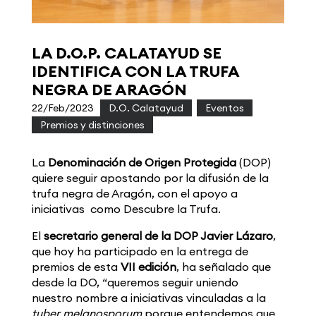
LA D.O.P. CALATAYUD SE
IDENTIFICA CON LA TRUFA
NEGRA DE ARAGÓN
22/Feb/2023
|
D.O. Calatayud
,
Eventos
,
Premios y distinciones
La
Denominación de Origen Protegida
(DOP)
quiere seguir apostando por la difusión de la
trufa negra de Aragón, con el apoyo a
iniciativas
como Descubre la Trufa.
El
secretario general de la DOP Javier Lázaro
,
que hoy ha participado en la entrega de
premios de esta
VII edición
, ha señalado que
desde la DO, “queremos seguir uniendo
nuestro nombre a iniciativas vinculadas a la
tuber melanosporum
porque entendemos que