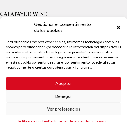
CALATAYUD WINE
Viñedo Extremo
Gestionar el consentimiento
Bodegas
de las cookies
Calatayud Wine
Para ofrecer las mejores experiencias, utilizamos tecnologías como las
La Ruta del Vino
cookies para almacenar y/o acceder a la información del dispositivo. El
Museo del Vino
consentimiento de estas tecnologías nos permitirá procesar datos
Noticias
como el comportamiento de navegación o las identificaciones únicas
Contacto
en este sitio. No consentir o retirar el consentimiento, puede afectar
negativamente a ciertas características y funciones.
Aceptar
Denegar
|
|
Aviso legal
Política de privacidad
Política de cookies
Ver preferencias
Política de cookies
Declaración de privacidad
Impressum