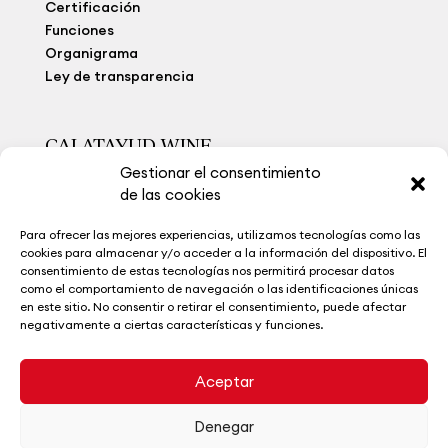
Certificación
Funciones
Organigrama
Ley de transparencia
CALATAYUD WINE
Gestionar el consentimiento
Viñedo Extremo
de las cookies
Bodegas
Calatayud Wine
Para ofrecer las mejores experiencias, utilizamos tecnologías como las
La Ruta del Vino
cookies para almacenar y/o acceder a la información del dispositivo. El
Museo del Vino
consentimiento de estas tecnologías nos permitirá procesar datos
como el comportamiento de navegación o las identificaciones únicas
Noticias
en este sitio. No consentir o retirar el consentimiento, puede afectar
Contacto
negativamente a ciertas características y funciones.
Aceptar
Denegar