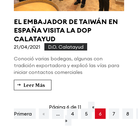
EL EMBAJADOR DE TAIWÁN EN
ESPAÑA VISITA LA DOP
CALATAYUD
21/04/2021
|
D.O. Calatayud
Conoció varias bodegas, algunas con
tradición exportadora y explicó las vías para
iniciar contactos comerciales
Leer Más
Página 6 de 11
«
Primera
«
...
4
5
6
7
8
»