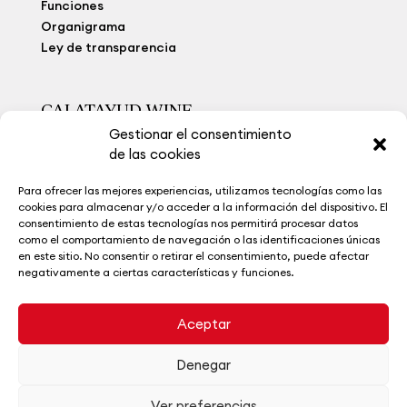
Funciones
Organigrama
Ley de transparencia
CALATAYUD WINE
Gestionar el consentimiento
Viñedo Extremo
de las cookies
Bodegas
Calatayud Wine
Para ofrecer las mejores experiencias, utilizamos tecnologías como las
La Ruta del Vino
cookies para almacenar y/o acceder a la información del dispositivo. El
Museo del Vino
consentimiento de estas tecnologías nos permitirá procesar datos
como el comportamiento de navegación o las identificaciones únicas
Noticias
en este sitio. No consentir o retirar el consentimiento, puede afectar
Contacto
negativamente a ciertas características y funciones.
Aceptar
Denegar
|
|
Aviso legal
Política de privacidad
Política de cookies
Ver preferencias