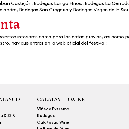
teban Castejón, Bodegas Langa Hnos., Bodegas La Cerrad
ejandro, Bodegas San Gregorio y Bodegas Virgen de la Sier
enta
nciertos interiores como para las catas previas, así como 
ro, hay que entrar en la web oficial del festival:
LATAYUD
CALATAYUD WINE
Viñedo Extremo
a D.O.P.
Bodegas
n
Calatayud Wine
La Ruta del Vino