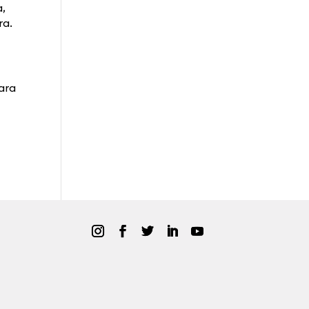
a,
ra.
para