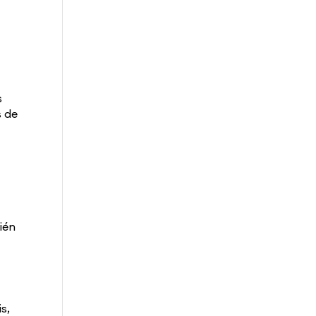
s
s de
ién
s,