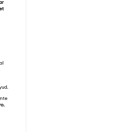
ar
et
al
yud.
ante
yo
,