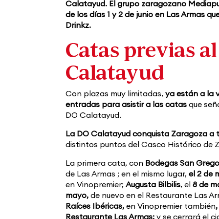
Calatayud. El grupo zaragozano Mediapunt
de los días 1 y 2 de junio en Las Armas 
Drinkz.
Catas previas a
Calatayud
Con plazas muy limitadas,
ya están a la 
entradas para asistir a las catas
que seña
DO Calatayud.
La DO Calatayud conquista Zaragoza a t
distintos puntos del Casco Histórico de 
La primera cata, con
Bodegas San Gregori
de Las Armas ; en el mismo lugar,
el 2 de 
en Vinopremier;
Augusta Bilbilis
, el
8 de m
mayo,
de nuevo en el Restaurante Las Arm
Raíces Ibéricas,
en Vinopremier también
Restaurante Las Armas;
y se cerrará el c