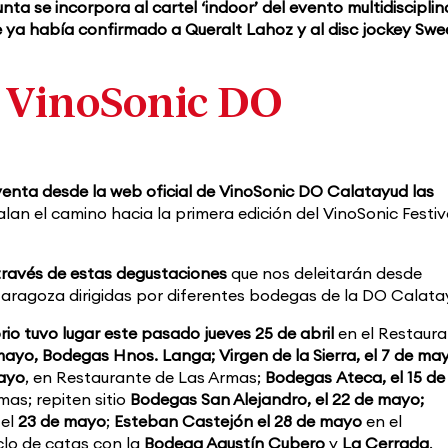
a se incorpora al cartel ‘indoor’ del evento multidisciplin
que ya había confirmado a
Queralt Lahoz y al disc jockey Swe
l VinoSonic DO
venta desde la web oficial de VinoSonic DO Calatayud las
lan el camino hacia la primera edición del VinoSonic Festiv
ravés de estas degustaciones
que nos deleitarán desde
Zaragoza dirigidas por diferentes bodegas de la DO Calata
o tuvo lugar este pasado jueves 25 de abril
en el Restaur
mayo, Bodegas Hnos. Langa; Virgen de la Sierra, el 7 de ma
ayo
, en Restaurante de Las Armas;
Bodegas
Ateca, el 15 de
as; repiten sitio
Bodegas San Alejandro, el 22 de mayo;
,
el
23 de mayo
;
Esteban Castejón el 28 de mayo
en el
iclo de catas con la
Bodega Agustín Cubero
y
La Cerrada
.