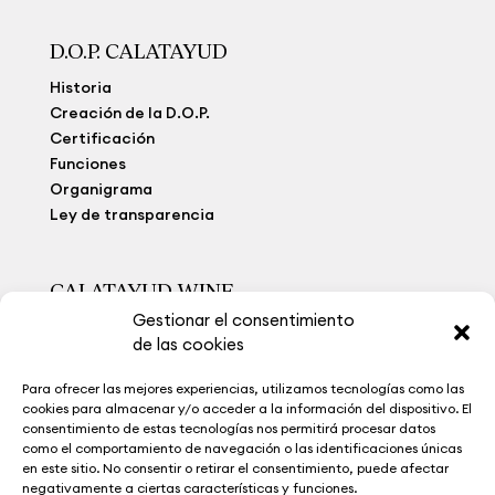
D.O.P. CALATAYUD
Historia
Creación de la D.O.P.
Certificación
Funciones
Organigrama
Ley de transparencia
CALATAYUD WINE
Gestionar el consentimiento
Viñedo Extremo
de las cookies
Bodegas
Calatayud Wine
Para ofrecer las mejores experiencias, utilizamos tecnologías como las
La Ruta del Vino
cookies para almacenar y/o acceder a la información del dispositivo. El
Museo del Vino
consentimiento de estas tecnologías nos permitirá procesar datos
como el comportamiento de navegación o las identificaciones únicas
Noticias
en este sitio. No consentir o retirar el consentimiento, puede afectar
Contacto
negativamente a ciertas características y funciones.