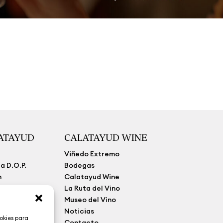
LATAYUD
CALATAYUD WINE
Viñedo Extremo
a D.O.P.
Bodegas
n
Calatayud Wine
La Ruta del Vino
a
Museo del Vino
parencia
Noticias
okies para
Contacto