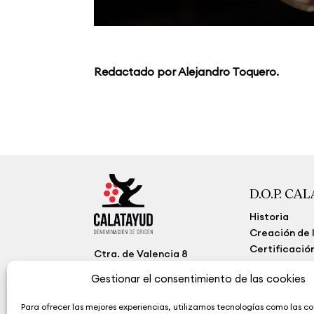
Redactado por Alejandro Toquero.
D.O.P. CA
Historia
Creación de l
Certificació
Ctra. de Valencia 8
50300 Calatayud
Funciones
Zaragoza (España)
Gestionar el consentimiento de las cookies
Organigram
(+34) 976 884 260
Ley de trans
Para ofrecer las mejores experiencias, utilizamos tecnologías como las co
contacto@calatayudwine.