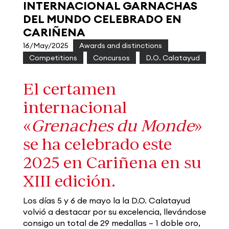
INTERNACIONAL GARNACHAS
DEL MUNDO CELEBRADO EN
CARIÑENA
16/May/2025
|
Awards and distinctions
,
Competitions
,
Concursos
,
D.O. Calatayud
El certamen
internacional
«
Grenaches du Monde
»
se ha celebrado este
2025 en Cariñena en su
XIII edición.
Los días 5 y 6 de mayo la la D.O. Calatayud
volvió a destacar por su excelencia, llevándose
consigo un total de 29 medallas – 1 doble oro,