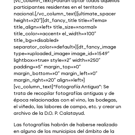
[vc_column_text]Podrán optar todos aquellos
participantes residentes en el territorio
nacional.[/vc_column_text][ultimate_spacer
height=»20″][dt_fancy_title title=»Tema»
title_align=»left» title_size=»normal»
title_color=»accent» el_width=»100″
title_bg=»disabled»
separator_color=»default»][dt_fancy_image
type=»uploaded_image» image_id=»1549″
lightbox=»true» style=»2″ width=»250″
padding=»5″ margin_top=»0″
margin_bottom=»0″ margin_left=»0″
margin_right=»20″ align=»left»]
[vc_column_text]“Fotografía Antigua”: Se
trata de recopilar fotografías antiguas y de
época relacionadas con el vino, las bodegas,
el viñedo, las labores de campo, etc. y crear un
archivo de la D.O. P. Calatayud.
Las fotografías habrán de haberse realizado
en alguno de los municipios del ámbito de la