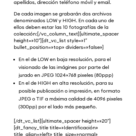
apellidos, dirección teléfono móvil y email.
De cada imagen se grabarán dos archivos
denominados LOW y HIGH. En cada uno de
ellos deben estar las 10 fotografías de la
colección:[/vc_column_text][ultimate_spacer
height=»10″][dt_vc_list style=»1″
bullet_position=»top» dividers=»false»]
En el de LOW en baja resolución, para el
visionado de las imágines por parte del
jurado en JPEG 1024×768 pixeles (80ppp)
En el de HIGH en alta resolución, para su
posible publicación o impresión, en formato
JPEG o TIF a máxima calidad de 4096 pixeles
(300pp) por el lado más pequeño.
[/dt_vc_list][ultimate_spacer height=»20″]
[dt_fancy_title title=»Identificación»
title_align=»left» title_size=»normal»