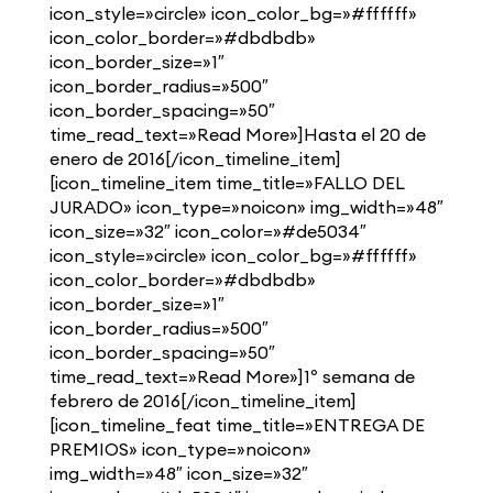
icon_style=»circle» icon_color_bg=»#ffffff»
icon_color_border=»#dbdbdb»
icon_border_size=»1″
icon_border_radius=»500″
icon_border_spacing=»50″
time_read_text=»Read More»]Hasta el 20 de
enero de 2016[/icon_timeline_item]
[icon_timeline_item time_title=»FALLO DEL
JURADO» icon_type=»noicon» img_width=»48″
icon_size=»32″ icon_color=»#de5034″
icon_style=»circle» icon_color_bg=»#ffffff»
icon_color_border=»#dbdbdb»
icon_border_size=»1″
icon_border_radius=»500″
icon_border_spacing=»50″
time_read_text=»Read More»]1º semana de
febrero de 2016[/icon_timeline_item]
[icon_timeline_feat time_title=»ENTREGA DE
PREMIOS» icon_type=»noicon»
img_width=»48″ icon_size=»32″