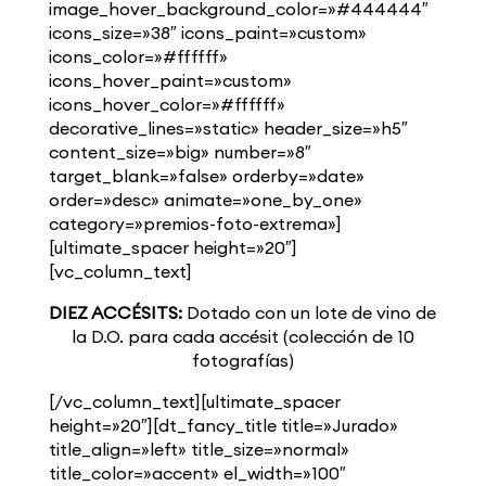
image_hover_background_color=»#444444″
icons_size=»38″ icons_paint=»custom»
icons_color=»#ffffff»
icons_hover_paint=»custom»
icons_hover_color=»#ffffff»
decorative_lines=»static» header_size=»h5″
content_size=»big» number=»8″
target_blank=»false» orderby=»date»
order=»desc» animate=»one_by_one»
category=»premios-foto-extrema»]
[ultimate_spacer height=»20″]
[vc_column_text]
DIEZ ACCÉSITS:
Dotado con un lote de vino de
la D.O. para cada accésit (colección de 10
fotografías)
[/vc_column_text][ultimate_spacer
height=»20″][dt_fancy_title title=»Jurado»
title_align=»left» title_size=»normal»
title_color=»accent» el_width=»100″