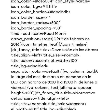
icon_color=»#de5034″ icon_style=»circle»
icon_color_bg=»#ffffff»
icon_color_border=»#dbdbdb»
icon_border_size=»1″
icon_border_radius=»500″
icon_border_spacing=»50″
time_read_text=»Read More»
arrow_position=»top»]Día 9 de febrero de
2016[/icon_timeline_feat][/icon_timeline]
[dt_fancy_title title=»Devolución de las obras»
title_align=»left» title_size=»normal»
title_color=»accent» el_width=»100″
title_bg=»disabled»
separator_color=»default»][vc_column_text]A
lo largo del mes de marzo en persona en la
D.O. con horario de 8:00 h a 15:00 h. de lunes a
viernes.[/vc_column_text][ultimate_spacer
height=»20″][dt_fancy_title title=»Normativa
del concurso» title_align=»left»
title_size=»normal» title_color=»accent»
el_width=»100″ title_bg=»disabled»