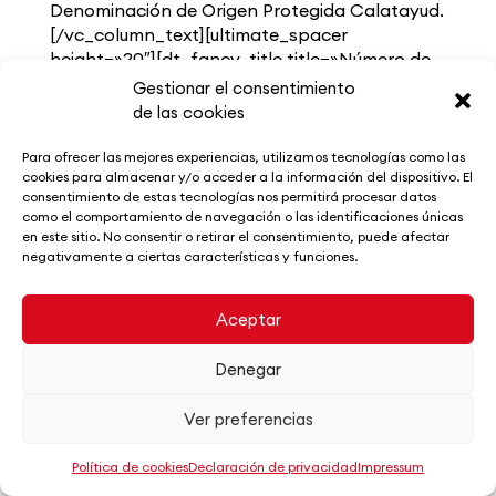
Denominación de Origen Protegida Calatayud.
[/vc_column_text][ultimate_spacer
height=»20″][dt_fancy_title title=»Número de
obras» title_align=»left» title_size=»normal»
Gestionar el consentimiento
title_color=»accent» el_width=»100″
de las cookies
title_bg=»disabled»
separator_color=»default»]
Para ofrecer las mejores experiencias, utilizamos tecnologías como las
cookies para almacenar y/o acceder a la información del dispositivo. El
[vc_column_text]No se fija un número máximo
consentimiento de estas tecnologías nos permitirá procesar datos
de obras por autor.[/vc_column_text]
como el comportamiento de navegación o las identificaciones únicas
[ultimate_spacer height=»20″][dt_fancy_title
en este sitio. No consentir o retirar el consentimiento, puede afectar
title=»Presentación» title_align=»left»
negativamente a ciertas características y funciones.
title_size=»normal» title_color=»accent»
el_width=»100″ title_bg=»disabled»
Aceptar
separator_color=»default»]
[vc_column_text]En soporte digital o en papel.
Denegar
Deberá entregarse junto con un sobre cerrado
en el que conste el pseudónimo del autor/a. En
Ver preferencias
el interior del sobre constarán los datos del
autor/a., nombre, apellidos, dirección teléfono
Política de cookies
Declaración de privacidad
Impressum
móvil y e-mail.[/vc_column_text]