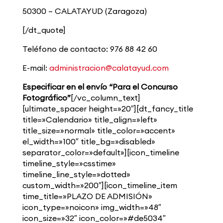
50300 – CALATAYUD (Zaragoza)
[/dt_quote]
Teléfono de contacto: 976 88 42 60
E-mail:
administracion@calatayud.com
Especificar en el envío “Para el Concurso
Fotográfico”
[/vc_column_text]
[ultimate_spacer height=»20″][dt_fancy_title
title=»Calendario» title_align=»left»
title_size=»normal» title_color=»accent»
el_width=»100″ title_bg=»disabled»
separator_color=»default»][icon_timeline
timeline_style=»csstime»
timeline_line_style=»dotted»
custom_width=»200″][icon_timeline_item
time_title=»PLAZO DE ADMISIÓN»
icon_type=»noicon» img_width=»48″
icon_size=»32″ icon_color=»#de5034″