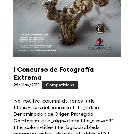
I Concurso de Fotografía
Extrema
28/May/2015
|
Competitions
[vc_row][vc_column][dt_fancy_title
title=»Bases del concurso fotográfico
Denominación de Origen Protegida
Calatayud» title_align=»left» title_size=»h3″
title_color=»title» title_bg=»disabled»
separator_color=»default» el_width=»80″]