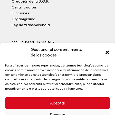
Creación de la D.O.P.
Certificación
Funciones
Organigrama
Ley de transparencia
CALATAYUD WINE
Gestionar el consentimiento
Viñedo Extremo
de las cookies
Bodegas
Calatayud Wine
Para ofrecer las mejores experiencias, utilizamos tecnologías como las
La Ruta del Vino
cookies para almacenar y/o acceder a la información del dispositivo. El
Museo del Vino
consentimiento de estas tecnologías nos permitirá procesar datos
como el comportamiento de navegación o las identificaciones únicas
Noticias
en este sitio. No consentir o retirar el consentimiento, puede afectar
Contacto
negativamente a ciertas características y funciones.
Aceptar
Denegar