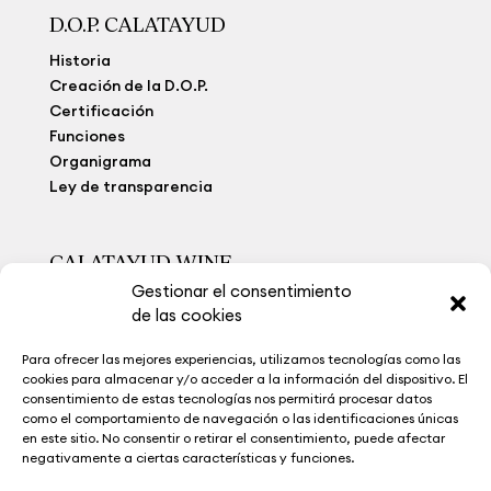
D.O.P. CALATAYUD
Historia
Creación de la D.O.P.
Certificación
Funciones
Organigrama
Ley de transparencia
CALATAYUD WINE
Gestionar el consentimiento
Viñedo Extremo
de las cookies
Bodegas
Calatayud Wine
Para ofrecer las mejores experiencias, utilizamos tecnologías como las
La Ruta del Vino
cookies para almacenar y/o acceder a la información del dispositivo. El
Museo del Vino
consentimiento de estas tecnologías nos permitirá procesar datos
como el comportamiento de navegación o las identificaciones únicas
Noticias
en este sitio. No consentir o retirar el consentimiento, puede afectar
Contacto
negativamente a ciertas características y funciones.