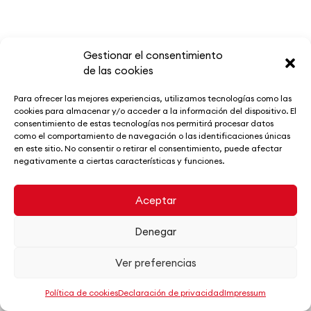
Gestionar el consentimiento
de las cookies
Para ofrecer las mejores experiencias, utilizamos tecnologías como las
Promoción en
cookies para almacenar y/o acceder a la información del dispositivo. El
consentimiento de estas tecnologías nos permitirá procesar datos
como el comportamiento de navegación o las identificaciones únicas
El Tubo
en este sitio. No consentir o retirar el consentimiento, puede afectar
negativamente a ciertas características y funciones.
Por la compra de una copa de
vino DO
Aceptar
Calatayud
, recibirás una
tarjeta «rasca»
. Si
obtienes un premio, podrás disfrutarlo de
Denegar
inmediato en el bar.
Ver preferencias
El premio es
otra ronda de vino DO
Política de cookies
Declaración de privacidad
Impressum
Calatayud
gratis.