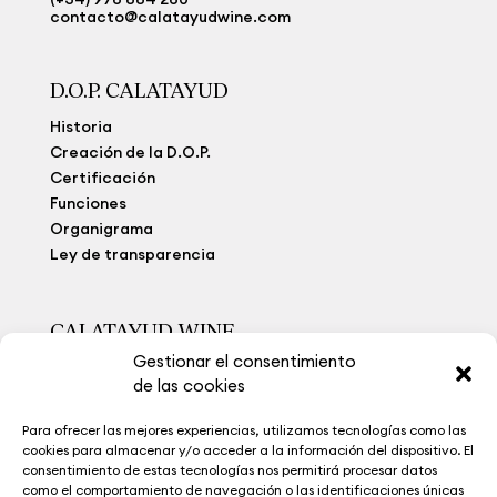
contacto@calatayudwine.com
D.O.P. CALATAYUD
Historia
Creación de la D.O.P.
Certificación
Funciones
Organigrama
Ley de transparencia
CALATAYUD WINE
Gestionar el consentimiento
Viñedo Extremo
de las cookies
Bodegas
Calatayud Wine
Para ofrecer las mejores experiencias, utilizamos tecnologías como las
La Ruta del Vino
cookies para almacenar y/o acceder a la información del dispositivo. El
Museo del Vino
consentimiento de estas tecnologías nos permitirá procesar datos
como el comportamiento de navegación o las identificaciones únicas
Noticias