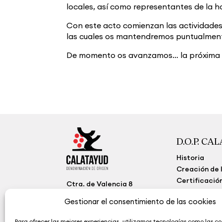
locales, así como representantes de la ho
Con este acto comienzan las actividades 
las cuales os mantendremos puntualmen
De momento os avanzamos… la próxima 
D.O.P. CA
Historia
Creación de l
Certificació
Ctra. de Valencia 8
50300 Calatayud
Funciones
Zaragoza (España)
Gestionar el consentimiento de las cookies
Organigram
(+34) 976 884 260
Ley de trans
Para ofrecer las mejores experiencias, utilizamos tecnologías como las co