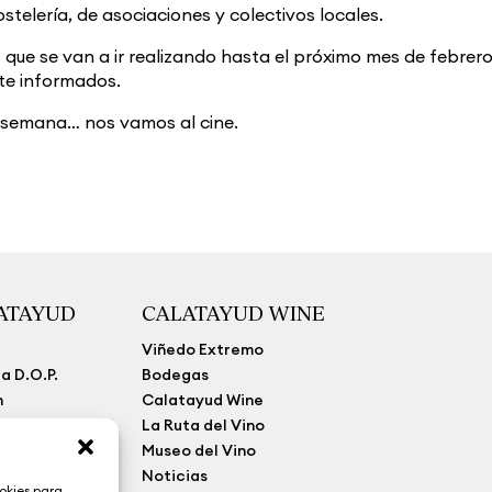
stelería, de asociaciones y colectivos locales.
que se van a ir realizando hasta el próximo mes de febrero
te informados.
semana… nos vamos al cine.
LATAYUD
CALATAYUD WINE
Viñedo Extremo
a D.O.P.
Bodegas
n
Calatayud Wine
La Ruta del Vino
a
Museo del Vino
parencia
Noticias
okies para